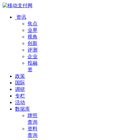
资讯
焦点
业界
视角
创新
评测
企业
投融
资
政策
国际
调研
专栏
活动
数据库
牌照
查询
资料
查询