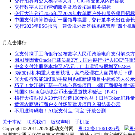
交行招募对公大模型等人才，CIO将变更系内部提拔
交行数字人民币营销服务及场景拓展服务招标
交行大连分行2026年至2029年收单商户外包服务项目招标
中国支付清算协会新一届领导换届，交行董事长出任会长
交行2025年ESG报告：建设境外反洗钱系统管理“四个机制
月点击排行
义支付携手工商银行发布数字人民币跨境电商支付解决方
因AI等因素Oracle已裁员超2万，国内银行业“去IOE”任
中金支付注册资本增至2亿元，广电运通持股增至92.8%
3家支付机构重大变更获批，某总经理在大额罚单后下课
光大银行智能知识助手应用系统新建项目中标候选人公示
巧了！龙江银行新一代核心系统项目，3家厂商报价呈“等
韩国K Bank启动稳定币出金通道技术验证（PoC）
招行大模型投入20元可创造100元收益！日均Token消耗量
黄河农商银行商户支付场景建设项目入围结果公示
不用邀请码啦！AI版支付宝“阿宝”开放公测
关于本站
联系我们
版权声明
手机版
Copyright © 2011-2026 移动支付网
粤ICP备11061396号
粤
深圳市宇通互联信息技术有限公司 地址：深圳市宝安区新安街道