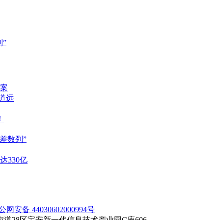
”
案
重道远
！
差数列”
达330亿
公网安备 44030602000994号
28区宝安新一代信息技术产业园C座606