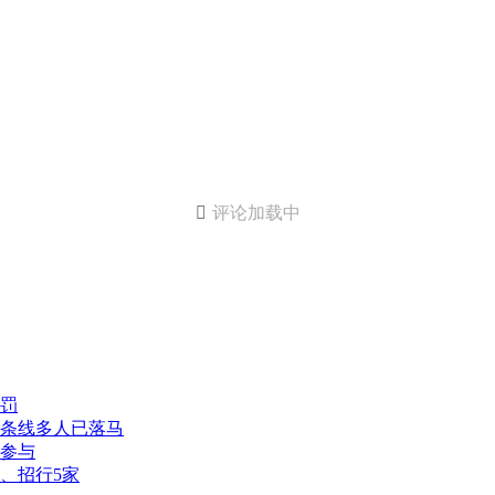

评论加载中
罚
条线多人已落马
参与
、招行5家