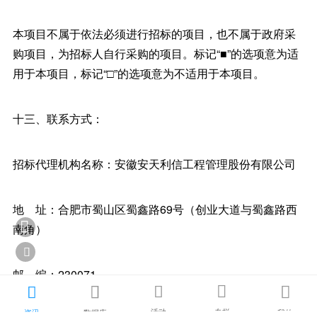
本项目不属于依法必须进行招标的项目，也不属于政府采
购项目，为招标人自行采购的项目。标记“■”的选项意为适
用于本项目，标记“□”的选项意为不适用于本项目。
十三、联系方式：
招标代理机构名称：安徽安天利信工程管理股份有限公司
地 址：合肥市蜀山区蜀鑫路69号（创业大道与蜀鑫路西

南角）

邮 编：230071





活动
专栏
资讯
数据库
我的