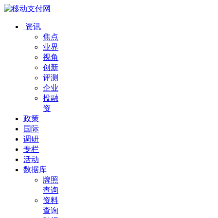
资讯
焦点
业界
视角
创新
评测
企业
投融
资
政策
国际
调研
专栏
活动
数据库
牌照
查询
资料
查询