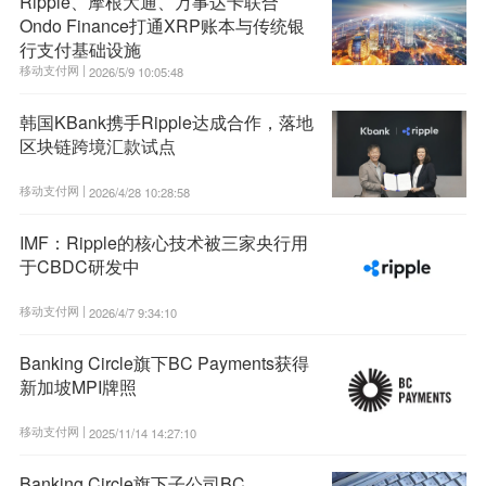
Ripple、摩根大通、万事达卡联合
Ondo Finance打通XRP账本与传统银
行支付基础设施
移动支付网 |
2026/5/9 10:05:48
韩国KBank携手Ripple达成合作，落地
区块链跨境汇款试点
移动支付网 |
2026/4/28 10:28:58
IMF：Ripple的核心技术被三家央行用
于CBDC研发中
移动支付网 |
2026/4/7 9:34:10
Banking Circle旗下BC Payments获得
新加坡MPI牌照
移动支付网 |
2025/11/14 14:27:10
Banking Circle旗下子公司BC