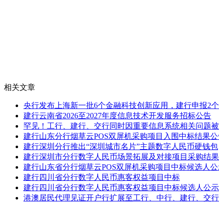
相关文章
央行发布上海新一批6个金融科技创新应用，建行申报2个
建行云南省2026至2027年度信息技术开发服务招标公告
罕见！工行、建行、交行同时因重要信息系统相关问题被
建行山东分行烟草云POS双屏机采购项目入围中标结果公
建行深圳分行推出“深圳城市名片”主题数字人民币硬钱包
建行深圳市分行数字人民币场景拓展及对接项目采购结果
建行山东省分行烟草云POS双屏机采购项目中标候选人公
建行四川省分行数字人民币惠客权益项目中标
建行四川省分行数字人民币惠客权益项目中标候选人公示
港澳居民代理见证开户行扩展至工行、中行、建行、交行