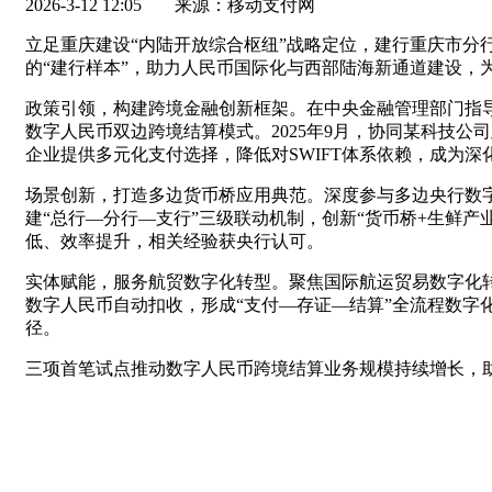
2026-3-12 12:05
来源：移动支付网
立足重庆建设“内陆开放综合枢纽”战略定位，建行重庆市
的“建行样本”，助力人民币国际化与西部陆海新通道建设，
政策引领，构建跨境金融创新框架。在中央金融管理部门指
数字人民币双边跨境结算模式。2025年9月，协同某科技
企业提供多元化支付选择，降低对SWIFT体系依赖，成为
场景创新，打造多边货币桥应用典范。深度参与多边央行数
建“总行—分行—支行”三级联动机制，创新“货币桥+生鲜产
低、效率提升，相关经验获央行认可。
实体赋能，服务航贸数字化转型。聚焦国际航运贸易数字化转
数字人民币自动扣收，形成“支付—存证—结算”全流程数字
径。
三项首笔试点推动数字人民币跨境结算业务规模持续增长，助