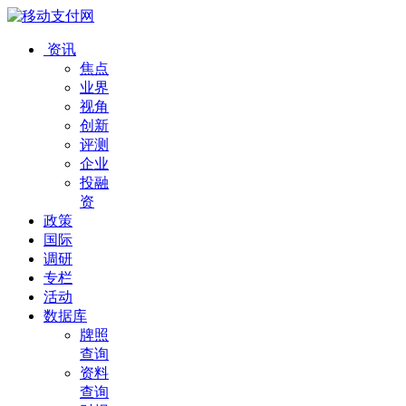
资讯
焦点
业界
视角
创新
评测
企业
投融
资
政策
国际
调研
专栏
活动
数据库
牌照
查询
资料
查询