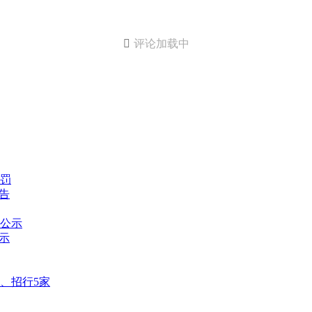

评论加载中
罚
告
公示
示
、招行5家