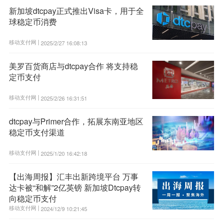
新加坡dtcpay正式推出Visa卡，用于全
球稳定币消费
移动支付网 |
2025/2/27 16:08:13
美罗百货商店与dtcpay合作 将支持稳
定币支付
移动支付网 |
2025/2/26 16:31:51
dtcpay与Primer合作，拓展东南亚地区
稳定币支付渠道
移动支付网 |
2025/1/20 16:42:18
【出海周报】汇丰出新跨境平台 万事
达卡被“和解”2亿英镑 新加坡Dtcpay转
向稳定币支付
移动支付网 |
2024/12/9 10:21:45