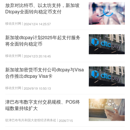
放弃对比特币、以太坊支持，新加坡
Dtcpay全面转向稳定币支付
移动支付网 |
2024/12/4 14:25:57
新加坡dtcpay计划2025年起支付服务
将全面转向稳定币
移动支付网 |
2024/12/3 20:16:45
新加坡加密货币支付公司dtcpay与Visa
合作推出dtcpay Visa卡
移动支付网 |
2024/9/19 10:50:13
津巴布韦数字支付交易规模、POS终
端数量持续扩大
驻津巴布韦共和国大使馆经济商务处 |
2026/7/15
11:40:58