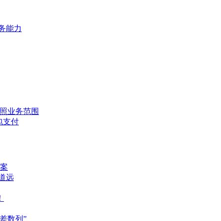
服务能力
牌照业务范围
包支付
案
重道远
！
差数列”