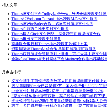
相关文章
Thunes与支付平台Trolley达成合作，升级全球跨境支付
Thunes和Vodacom Tanzania推出跨境M-Pesa支付服务
Thunes与WireBarley合作，拓展实时跨境支付业务
Thunes在新西兰推出实时支付服务
Thunes接入Circle支付网络，深化稳定币跨境结算合作
Thunes推出灵工跨境支付服务
南非联合银行和Thunes推出跨境汇款解决方案
银联国际与Thunes达成合作 共同拓展跨境汇款服务
Thunes获新加坡金管局原则上批准，可扩大其主要支付
金融机构Thunes与支付网络平台Mashreq合作推出移动钱
月点击排行
义支付携手工商银行发布数字人民币跨境电商支付解决方
因AI等因素Oracle已裁员超2万，国内银行业“去IOE”任
中金支付注册资本增至2亿元，广电运通持股增至92.8%
3家支付机构重大变更获批，某总经理在大额罚单后下课
光大银行智能知识助手应用系统新建项目中标候选人公示
巧了！龙江银行新一代核心系统项目，3家厂商报价呈“等