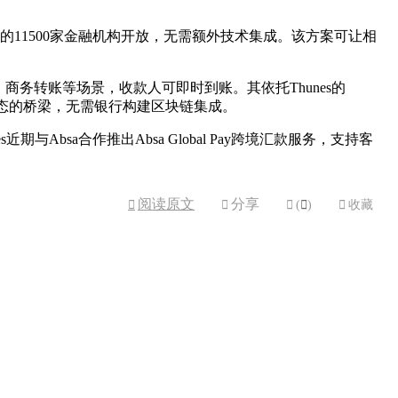
t网络的11500家金融机构开放，无需额外技术集成。该方案可让相
、商务转账等场景，收款人可即时到账。其依托Thunes的
产生态的桥梁，无需银行构建区块链集成。
Absa合作推出Absa Global Pay跨境汇款服务，支持客
阅读原文
分享



(

)

收藏