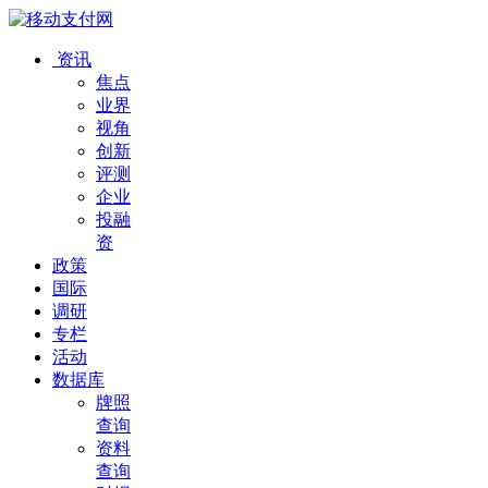
资讯
焦点
业界
视角
创新
评测
企业
投融
资
政策
国际
调研
专栏
活动
数据库
牌照
查询
资料
查询