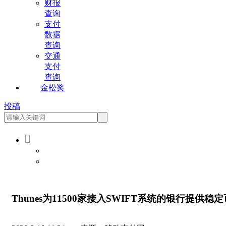
财报
查询
支付
数据
查询
交通
支付
查询
金松奖
投稿

会员登录
会员注册
Thunes为11500家接入SWIFT系统的银行提供稳