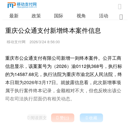

最新
政策
国际
视角
活动
业

重庆公众通支付新增终本案件信息
移动支付网
2026/3/24 8:56:00
重庆市公众通支付有限公司新增一则终本案件。公开工商
信息显示，该案案号为（2026）渝0112执368号，执行标
的为14587.68元，执行法院为重庆市渝北区人民法院，终
本日期为2026年3月17日。就披露信息看，此次新增事项
属于执行案件终本记录，金额相对不大，但也反映出该公
司在司法执行层面仍有相关动态。
阅读原文

赞(
)

收藏

