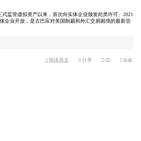
正式监管虚拟资产以来，首次向实体企业颁发此类许可。2021
实体企业开放，是古巴应对美国制裁和外汇交易困境的最新尝
阅读原文
分享



(

)

收藏