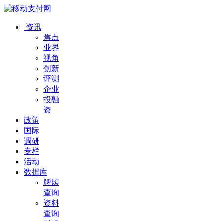
资讯
焦点
业界
视角
创新
评测
企业
投融
资
政策
国际
调研
专栏
活动
数据库
牌照
查询
资料
查询