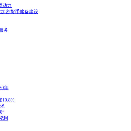
驱动力
家加密货币储备建设
币服务
30年
0.8%
求
榜”
本权利