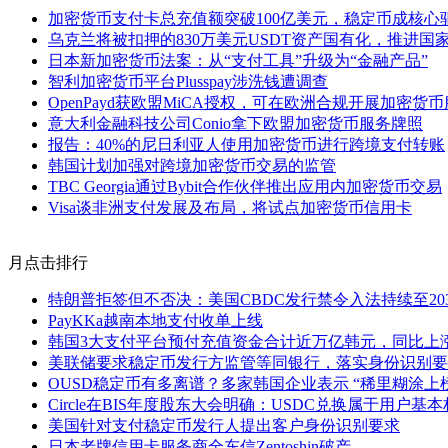
加密货币支付卡总充值额突破100亿美元，稳定币成核心
乌克兰将被扣押的830万美元USDT资产国有化，推进国
日本新加密货币法案：从“支付工具”升级为“金融产品”
智利加密货币平台Plusspay涉洗钱遭调查
OpenPayd获欧盟MiCA授权，可在欧洲合规开展加密货
意大利金融科技公司Conio拿下欧盟加密货币服务牌照
报告：40%的尼日利亚人使用加密货币进行跨境支付转账
韩国计划加强对跨境加密货币交易的监管
TBC Georgia通过Bybit合作伙伴推出应用内加密货币交易
Visa谈非洲支付发展及布局，将试点加密货币信用卡
月点击排行
特朗普拒签但不否决：美国CBDC发行禁令入法持续至20
PayKKa越南本地支付收单上线
韩国3大支付平台预付充值资金合计近万亿韩元，同比上涨1
美联储要求稳定币发行方监管等同银行，落实身份识别要
OUSD稳定币有多离谱？多家韩国企业表示 “稀里糊涂上
Circle在BIS年度股东大会明确：USDC兑换属于用户基
美国针对支付稳定币发行人提出客户身份识别要求
日本老牌信用卡服务商全东信Zentoshin破产