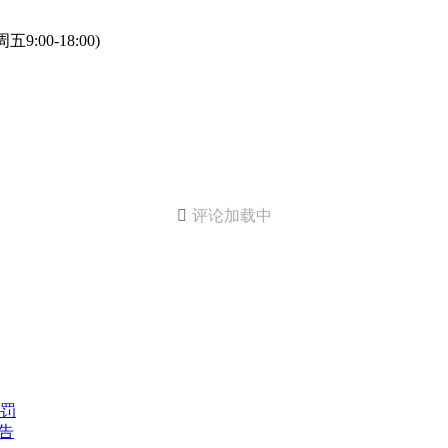
:00-18:00)

评论加载中
罚
告