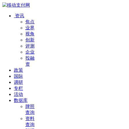
资讯
焦点
业界
视角
创新
评测
企业
投融
资
政策
国际
调研
专栏
活动
数据库
牌照
查询
资料
查询