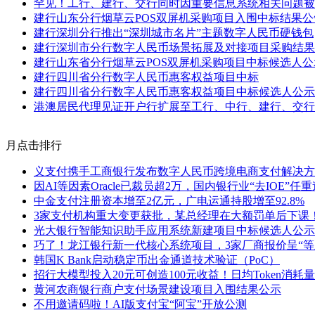
罕见！工行、建行、交行同时因重要信息系统相关问题被
建行山东分行烟草云POS双屏机采购项目入围中标结果公
建行深圳分行推出“深圳城市名片”主题数字人民币硬钱包
建行深圳市分行数字人民币场景拓展及对接项目采购结果
建行山东省分行烟草云POS双屏机采购项目中标候选人公
建行四川省分行数字人民币惠客权益项目中标
建行四川省分行数字人民币惠客权益项目中标候选人公示
港澳居民代理见证开户行扩展至工行、中行、建行、交行
月点击排行
义支付携手工商银行发布数字人民币跨境电商支付解决方
因AI等因素Oracle已裁员超2万，国内银行业“去IOE”任
中金支付注册资本增至2亿元，广电运通持股增至92.8%
3家支付机构重大变更获批，某总经理在大额罚单后下课
光大银行智能知识助手应用系统新建项目中标候选人公示
巧了！龙江银行新一代核心系统项目，3家厂商报价呈“等
韩国K Bank启动稳定币出金通道技术验证（PoC）
招行大模型投入20元可创造100元收益！日均Token消耗量
黄河农商银行商户支付场景建设项目入围结果公示
不用邀请码啦！AI版支付宝“阿宝”开放公测