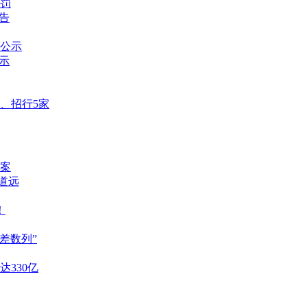
罚
告
公示
示
、招行5家
案
重道远
！
差数列”
达330亿