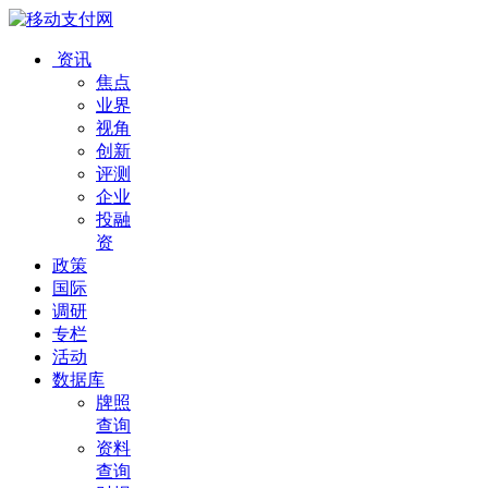
资讯
焦点
业界
视角
创新
评测
企业
投融
资
政策
国际
调研
专栏
活动
数据库
牌照
查询
资料
查询