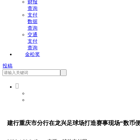
财报
查询
支付
数据
查询
交通
支付
查询
金松奖
投稿

会员登录
会员注册
建行重庆市分行在龙兴足球场打造赛事现场“数币便