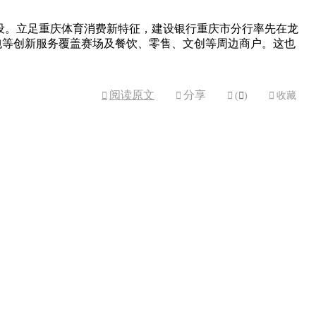
设。立足重庆体育消费新特征，建设银行重庆市分行率先在龙
包等创新服务覆盖赛场及餐饮、零售、文创等周边商户。这也
阅读原文
分享



(

)

收藏