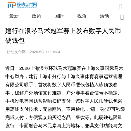

最新
政策
国际
视角
活动
业

建行在浪琴马术冠军赛上发布数字人民币
硬钱包
移动支付网
2026/5/7 11:16:34
近日，2026上海浪琴环球马术冠军赛在上海久事国际马术
中心举办，建行上海市分行与上海久事体育赛事运营管理
有限公司联手，首次将数字人民币硬钱包植入该顶级赛
事，破解户外场馆支付难题。户外赛事看台信号不稳定、
手机没电等问题常影响扫码支付，该数字人民币硬钱包采
用离线支付技术，无需网络、不用通电，“碰一碰”即可秒级
完成支付，方便观众购买纪念品、餐饮等。此硬钱包限量
发行，卡面融合马术元素与上海地标，兼具支付功能与文