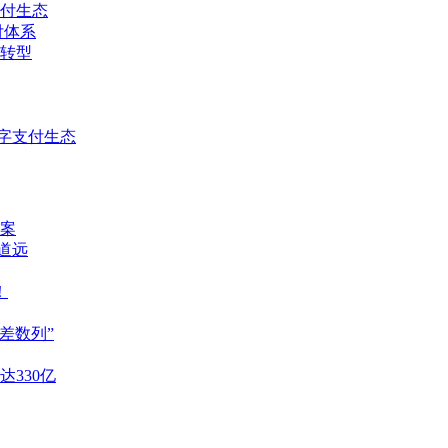
支付生态
付体系
转型
字支付生态
案
重道远
！
差数列”
达330亿