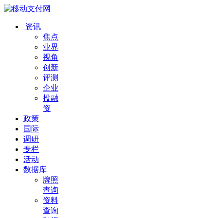
资讯
焦点
业界
视角
创新
评测
企业
投融
资
政策
国际
调研
专栏
活动
数据库
牌照
查询
资料
查询