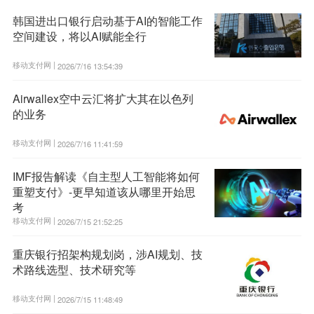
韩国进出口银行启动基于AI的智能工作
空间建设，将以AI赋能全行
移动支付网 |
2026/7/16 13:54:39
Airwallex空中云汇将扩大其在以色列
的业务
移动支付网 |
2026/7/16 11:41:59
IMF报告解读《自主型人工智能将如何
重塑支付》-更早知道该从哪里开始思
考
移动支付网 |
2026/7/15 21:52:25
重庆银行招架构规划岗，涉AI规划、技
术路线选型、技术研究等
移动支付网 |
2026/7/15 11:48:49