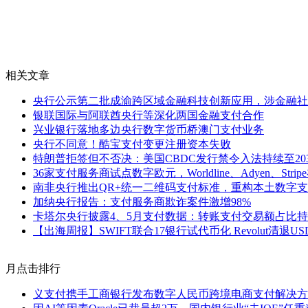
相关文章
央行公示第二批成渝跨区域金融科技创新应用，涉金融社
银联国际与阿联酋央行等深化两国金融支付合作
兴业银行落地多边央行数字货币桥澳门支付业务
央行不同意！酷宝支付变更注册资本失败
特朗普拒签但不否决：美国CBDC发行禁令入法持续至20
36家支付服务商试点数字欧元，Worldline、Adyen、Strip
南非央行推出QR+统一二维码支付标准，重构本土数字
加纳央行报告：支付服务商欺诈案件激增98%
卡塔尔央行披露4、5月支付数据：转账支付交易额占比
【出海周报】SWIFT联合17银行试代币化 Revolut清退U
月点击排行
义支付携手工商银行发布数字人民币跨境电商支付解决方