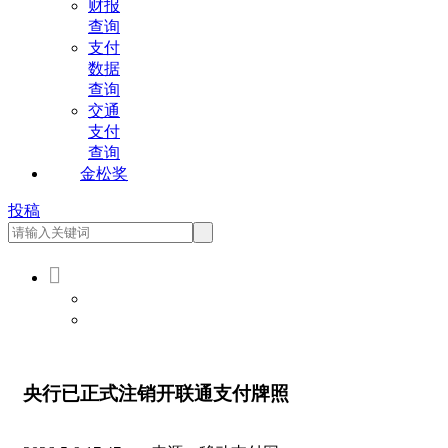
财报
查询
支付
数据
查询
交通
支付
查询
金松奖
投稿

会员登录
会员注册
央行已正式注销开联通支付牌照