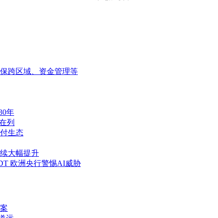
保跨区域、资金管理等
30年
e在列
支付生态
持续大幅提升
SDT 欧洲央行警惕AI威胁
案