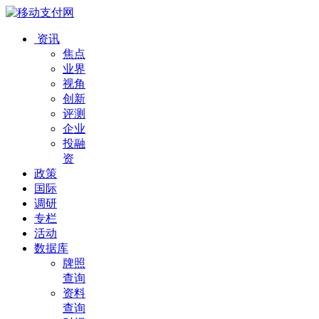
资讯
焦点
业界
视角
创新
评测
企业
投融
资
政策
国际
调研
专栏
活动
数据库
牌照
查询
资料
查询