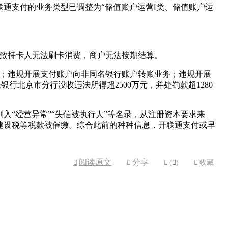
通支付的业务类型已调整为“储值账户运营Ⅰ类、储值账户运
导致持卡人无法刷卡消费，商户无法按期结算。
求；违规开展支付账户向非同名银行账户转账业务；违规开展
行北京市分行没收违法所得超2500万元，并处罚款超1280
“经营异常”“失信被执行人”等名录，从注册资本要求来
建设税等税款被催缴。综合此前的种种信息，开联通支付或早
阅读原文
分享



(

)

收藏