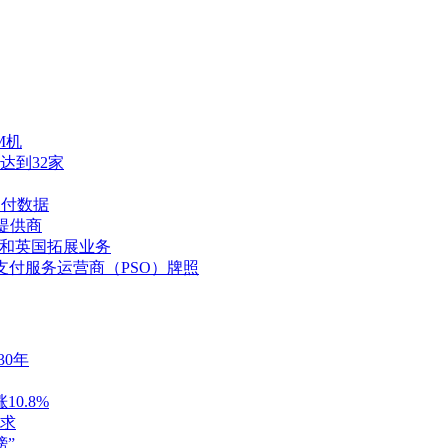
M机
达到32家
支付数据
提供商
利亚和英国拓展业务
支付服务运营商（PSO）牌照
30年
0.8%
求
榜”