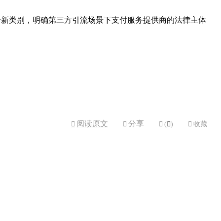
io）这一新类别，明确第三方引流场景下支付服务提供商的法律主体
阅读原文
分享



(

)

收藏