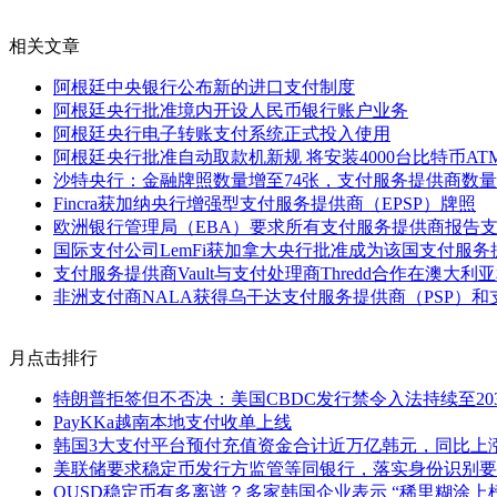
相关文章
阿根廷中央银行公布新的进口支付制度
阿根廷央行批准境内开设人民币银行账户业务
阿根廷央行电子转账支付系统正式投入使用
阿根廷央行批准自动取款机新规 将安装4000台比特币AT
沙特央行：金融牌照数量增至74张，支付服务提供商数量
Fincra获加纳央行增强型支付服务提供商（EPSP）牌照
欧洲银行管理局（EBA）要求所有支付服务提供商报告
国际支付公司LemFi获加拿大央行批准成为该国支付服务
支付服务提供商Vault与支付处理商Thredd合作在澳大
非洲支付商NALA获得乌干达支付服务提供商（PSP）和
月点击排行
特朗普拒签但不否决：美国CBDC发行禁令入法持续至20
PayKKa越南本地支付收单上线
韩国3大支付平台预付充值资金合计近万亿韩元，同比上涨1
美联储要求稳定币发行方监管等同银行，落实身份识别要
OUSD稳定币有多离谱？多家韩国企业表示 “稀里糊涂上