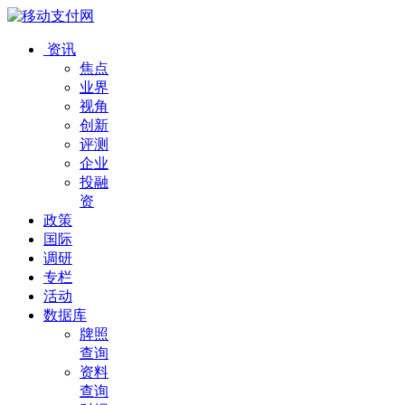
资讯
焦点
业界
视角
创新
评测
企业
投融
资
政策
国际
调研
专栏
活动
数据库
牌照
查询
资料
查询