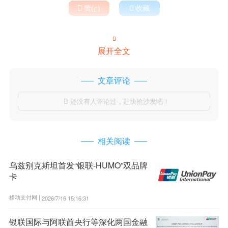

赞(
)

收藏


展开全文
文章评论
还没有人评论过，赶快抢沙发吧！

相关阅读
乌兹别克斯坦首发“银联-HUMO”双品牌
卡
移动支付网 |
2026/7/16 15:16:31
银联国际与阿联酋央行等深化两国金融