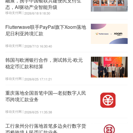
融展，携手中国银联共建便民支付生
态，AI驱动产业智能升级
移动支付网 |
2026/6/18 9:18:30
Flutterwave联手PayPal旗下Xoom落地
尼日利亚跨境汇款
移动支付网 |
2026/7/13 16:30:40
韩国与欧洲银行合作，测试韩元-欧元
稳定币汇款和结算
移动支付网 |
2026/6/25 17:11:21
重庆落地全国首笔中国—老挝数字人民
币跨境汇款业务
移动支付网 |
2026/6/25 11:35:38
工行泉州分行落地首笔多边央行数字货
币桥跨境人民币汇款业务