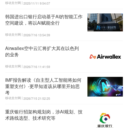
移动支付网 |
2025/11/11 9:54:07
韩国进出口银行启动基于AI的智能工作
空间建设，将以AI赋能全行
移动支付网 |
2026/7/16 13:54:39
Airwallex空中云汇将扩大其在以色列
的业务
移动支付网 |
2026/7/16 11:41:59
IMF报告解读《自主型人工智能将如何
重塑支付》-更早知道该从哪里开始思
考
移动支付网 |
2026/7/15 21:52:25
重庆银行招架构规划岗，涉AI规划、技
术路线选型、技术研究等