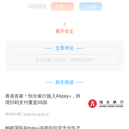
阅读原文

赞(
)

收藏



展开全文
文章评论
还没有人评论过，赶快抢沙发吧！

相关阅读
香港首家！恒生银行接入Alipay+，跨
境扫码支付覆盖55国
移动支付网 |
2026/7/9 18:33:10
蚂蚁国际Alipay+连接中印尼支付生态