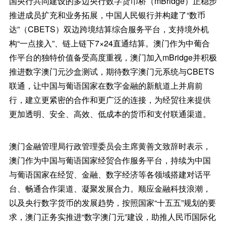
国央行共同建设的多边央行数字货币桥（mBridge）正稳步
推进成员扩充和业务拓展，中国人民银行并构建了“数币
达”（CBETS）双边跨境结算综合服务平台，支持境外机
构“一点接入”、链上链下7×24直通结算。澳门作为中葡合
作平台的独特价值备受高度重视，澳门加入mBridge并积极
推进数字澳门元沙盒测试，期待数字澳门元系统与CBETS
联通，让中国与葡语国家在数字金融的新航道上并肩前
行，建立更紧密的合作和更广泛的连接，为经贸往来提供
更加透明、安全、高效、低成本的货币和支付联通渠道。
澳门金融管理局行政管理委员会主席黄善文致辞时表示，
澳门作为中国与葡语国家经贸合作服务平台，持续为中国
与葡语国家在经贸、金融、数字经济等各领域搭建对话平
台、畅通合作渠道、凝聚发展合力。顺应金融科技浪潮，
以及央行数字货币的发展趋势，按照国家“十五五”规划的要
求，澳门正务实推进“数字澳门元”建设，助推人民币国际化