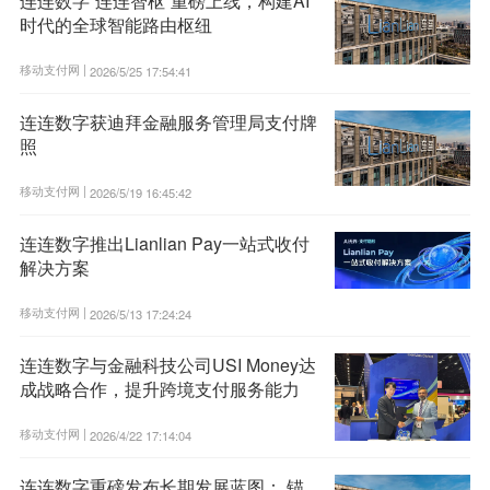
连连数字“连连智枢”重磅上线，构建AI
时代的全球智能路由枢纽
移动支付网 |
2026/5/25 17:54:41
连连数字获迪拜金融服务管理局支付牌
照
移动支付网 |
2026/5/19 16:45:42
连连数字推出Lianlian Pay一站式收付
解决方案
移动支付网 |
2026/5/13 17:24:24
连连数字与金融科技公司USI Money达
成战略合作，提升跨境支付服务能力
移动支付网 |
2026/4/22 17:14:04
连连数字重磅发布长期发展蓝图： 锚