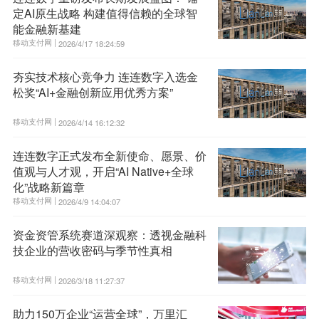
定AI原生战略 构建值得信赖的全球智
能金融新基建
移动支付网 |
2026/4/17 18:24:59
夯实技术核心竞争力 连连数字入选金
松奖“AI+金融创新应用优秀方案”
移动支付网 |
2026/4/14 16:12:32
连连数字正式发布全新使命、愿景、价
值观与人才观，开启“AI Native+全球
化”战略新篇章
移动支付网 |
2026/4/9 14:04:07
资金资管系统赛道深观察：透视金融科
技企业的营收密码与季节性真相
移动支付网 |
2026/3/18 11:27:37
助力150万企业“运营全球”，万里汇