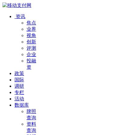
资讯
焦点
业界
视角
创新
评测
企业
投融
资
政策
国际
调研
专栏
活动
数据库
牌照
查询
资料
查询