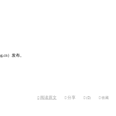
ng.cn）发布。
阅读原文
分享



(

)

收藏