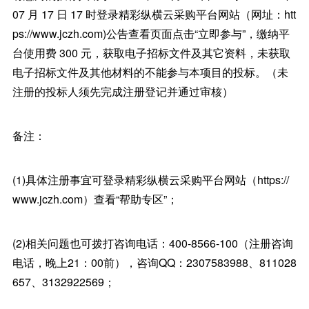
07 月 17 日 17 时登录精彩纵横云采购平台网站（网址：htt
ps://www.jczh.com)公告查看页面点击“立即参与”，缴纳平
台使用费 300 元，获取电子招标文件及其它资料，未获取
电子招标文件及其他材料的不能参与本项目的投标。（未
注册的投标人须先完成注册登记并通过审核）
备注：
(1)具体注册事宜可登录精彩纵横云采购平台网站（https://
www.jczh.com）查看“帮助专区”；
(2)相关问题也可拨打咨询电话：400-8566-100（注册咨询
电话，晚上21：00前），咨询QQ：2307583988、811028
657、3132922569；