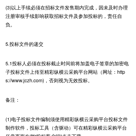
(3)以上手续必须在招标文件发售期内完成，因未及时办理
注册审核手续影响获取招标文件及参加投标的，责任自
负。
5.投标文件的递交
5.1投标人必须在投标截止时间前将加盖电子签章的加密电
子投标文件上传至精彩纵横云采购平台网站（网址：http
s://www.jczh.com)，否则视为无效投标。
备注：
(1)电子投标文件编制须使用精彩纵横云采购平台投标文件
制作软件，投标工具（含驱动）可在精彩纵横云采购平台