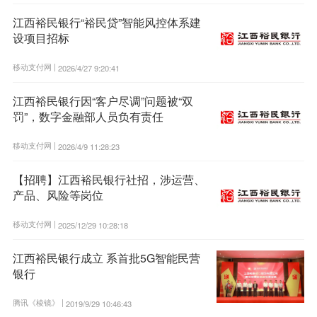
江西裕民银行“裕民贷”智能风控体系建
设项目招标
移动支付网 |
2026/4/27 9:20:41
江西裕民银行因“客户尽调”问题被“双
罚”，数字金融部人员负有责任
移动支付网 |
2026/4/9 11:28:23
【招聘】江西裕民银行社招，涉运营、
产品、风险等岗位
移动支付网 |
2025/12/29 10:28:18
江西裕民银行成立 系首批5G智能民营
银行
腾讯《棱镜》 |
2019/9/29 10:46:43