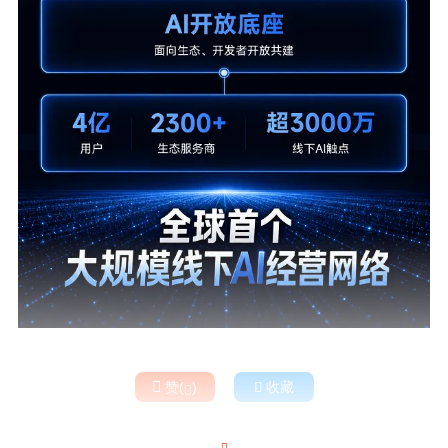

赞(
)

收藏

