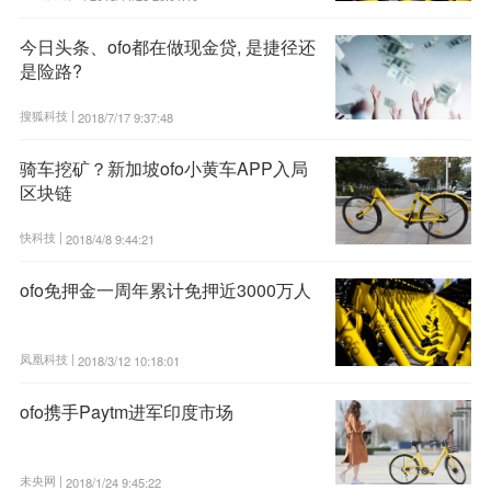
今日头条、ofo都在做现金贷, 是捷径还
是险路?
搜狐科技 |
2018/7/17 9:37:48
骑车挖矿？新加坡ofo小黄车APP入局
区块链
快科技 |
2018/4/8 9:44:21
ofo免押金一周年累计免押近3000万人
凤凰科技 |
2018/3/12 10:18:01
ofo携手Paytm进军印度市场
未央网 |
2018/1/24 9:45:22