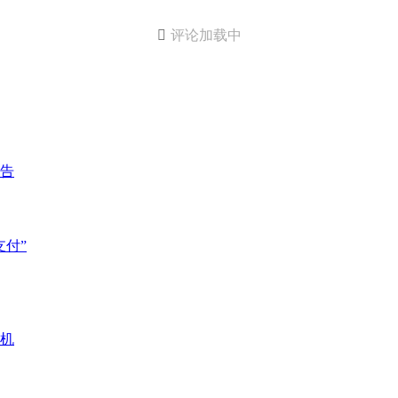

评论加载中
告
付”
机