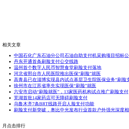
相关文章
中国石化广东石油分公司石油自助支付机采购项目招标公
丹东开通首条刷脸支付公交线路
温州首个数字人民币智慧食堂刷脸支付落地
河北省邢台市人民医院推出医保“刷脸”就医
高青县已在淄博实现县内试点基层卫生院医保业务“刷脸支
徐州市在江苏省率先实现医保“刷脸”就医
六安市启动“刷脸就医”，13家医药机构试点推广刷脸支付
芜湖首批14家药店可无障碍刷脸支付
乌鲁木齐7条BRT线路开启人脸支付功能
刷脸支付新突破，奥比中光发布行业首款户外强光深度相
月点击排行