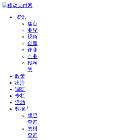
资讯
焦点
业界
视角
创新
评测
企业
投融
资
政策
出海
调研
专栏
活动
数据库
牌照
查询
资料
查询