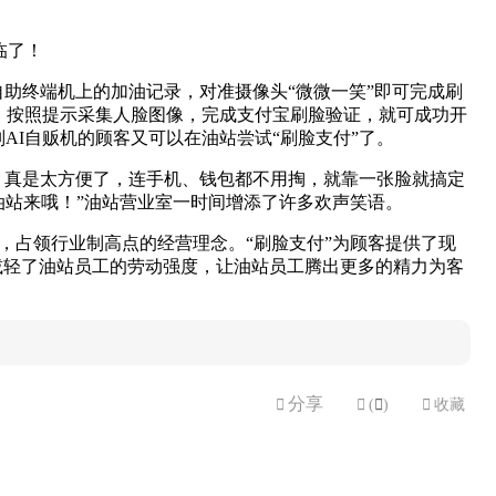
临了！
自助终端机上的加油记录，对准摄像头“微微一笑”即可完成刷
功能，按照提示采集人脸图像，完成支付宝刷脸验证，就可成功开
AI自贩机的顾客又可以在油站尝试“刷脸支付”了。
哈，真是太方便了，连手机、钱包都不用掏，就靠一张脸就搞定
油站来哦！”油站营业室一时间增添了许多欢声笑语。
，占领行业制高点的经营理念。“刷脸支付”为顾客提供了现
减轻了油站员工的劳动强度，让油站员工腾出更多的精力为客
分享


(

)

收藏