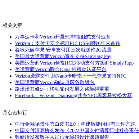
相关文章
万事达卡和Verizon开展5G非接触式支付业务
Verizon：支付卡安全标准PCI DSS指数6年来首跌
谷歌死磕苹果 安卓支付用三次就送你2G流量
美国最大运营商Verizon宣布支持Samsung Pay
美国运营商Verizon领投HCE移动支付方案商SimplyTapp
美运营商Verizon联合Danal推移动认证平台
Verizon透露文件 新Nano卡暗指下一代苹果支持NFC
美国运营商Verizon确认屏蔽谷歌钱包
路漫漫其修远：移动支付发展之路障碍重重
Facebook、Verizon、Samsung共办NFC黑客马拉松大赛
月点击排行
中行金融场景生态白皮书2.0：构建敏捷组织有三种方式
中国支付清算协会发布《2022中国支付清算行业社会责
数研所发布数字人民币无障碍设计课题报告