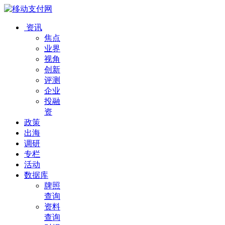
资讯
焦点
业界
视角
创新
评测
企业
投融
资
政策
出海
调研
专栏
活动
数据库
牌照
查询
资料
查询