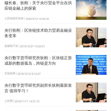
穆长春、狄刚：关于央行贸金平台在供
应链金融上的探索
人民创投区块链 |
2020/4/13 12:05:34
央行狄刚：区块链技术助力贸易金融业
务变革
金融电子化 |
2019/12/27 14:22:01
央行数字货币研究所狄刚：区块链正形
成新的数据孤岛，跨链是方向
互链脉搏 |
2019/12/12 9:12:47
央行数字货币研究所副所长狄刚最新发
言 值得学习！
人民网 |
2019/11/11 14:31:10