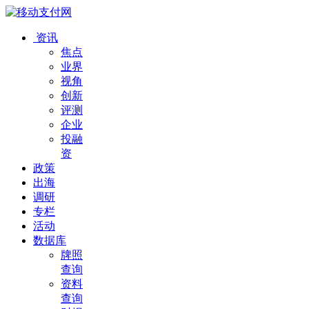
资讯
焦点
业界
视角
创新
评测
企业
投融
资
政策
出海
调研
专栏
活动
数据库
牌照
查询
资料
查询