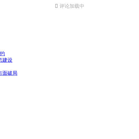

评论加载中
约
态建设
方面破局