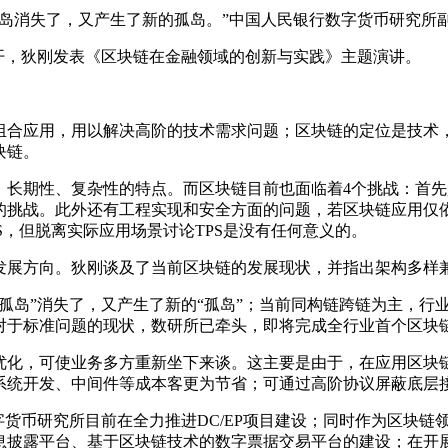
岛消失了，又产生了新的孤岛。”中国人民银行数字货币研究所
”召开，狄刚发表《区块链在金融领域的创新与实践》主题演讲。
组合应用，用以解决高阶的技术需求问题；区块链的定位是技术
块链。
、长期性、复杂性的特点。而区块链目前也面临着4个挑战：首
的挑战。此外还有工程实现和安全方面的问题，若区块链应用仅
S，但脱离实际应用场景讨论TPS是没有任何意义的。
发展方向。狄刚谈及了当前区块链的发展现状，并指出架构多样
孤岛”消失了，又产生了新的“孤岛”；当前同构链跨链为主，行
对于标准问题的现状，数研所已牵头，即将完成全行业首个区块
优化，可使业务多方重新坐下来谈。这主要是由于，在应用区块
系统开发、中间件等成本客更为节省；可通过高阶协议屏蔽底层
货币研究所目前在全力推进DC/EP项目建设；同时作为区块链
息披露平台、基于区块链技术的数字票据交易平台的建设；在开