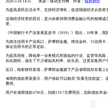
2020-3-18 14:35
来源：移动支付网 作者：
镭射财经
为提高居民生活水平、支持经济增长，促进我国经济从投资主
这场经济转变的背后，是20余家持牌消费金融公司的相继成
变。
《中国银行卡产业发展蓝皮书（2019）》指出，10年来，我国信
为抓住信用卡产业风口，萨摩耶金服、维信金科、51信用
保证信用卡的正常还款。
为提高营收，降低单一业务模式所面临的行业、监管等风险
在此期间，滋生了不少诸如高利率、砍头息、过度采集用户
近日，镭射财经发现，萨摩耶金服旗下产品省呗就存在着上
省呗的借款界面显示，用户借款可以购买“安康无忧权益”。该
费用。
用户在省呗借款4790元，扣除119.7元费用后，实际借款本金