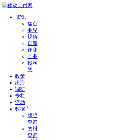
资讯
焦点
业界
视角
创新
评测
企业
投融
资
政策
出海
调研
专栏
活动
数据库
牌照
查询
资料
查询