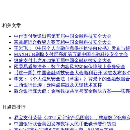
相关文章
中付支付受邀出席第五届中国金融科技安全大会
富掌柜综合收银方案亮相中国金融科技安全大会
王岩飞：《中国个人金融信息保护执法白皮书》发布与解
MAXHUB刷脸支付屏亮相第五届中国金融科技安全大会
银盛支付出席2020第五届中国金融科技安全大会
网易易盾朱浩齐：数字内容风控如何保障线上业务安全
【这一周】中国金融科技安全大会顺利召开 监管发布多
李支：《个人信息安全法（草案）》背景下的金融数据合
工商银行吕涛：云网点实践及关键技术支撑
微众银行陈天健：金融数据共享与安全解决方案——联邦
月点击排行
易宝支付荣登《2022 元宇宙产品图谱》，构建数字化坚
中国银行联合美团发布数字人民币低碳卡硬件钱包
支付宝“支付完成页”投放规则大变，8月25日实施