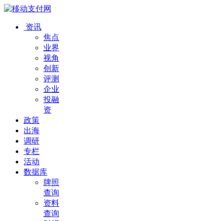
资讯
焦点
业界
视角
创新
评测
企业
投融
资
政策
出海
调研
专栏
活动
数据库
牌照
查询
资料
查询