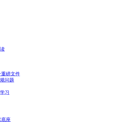
读
个重磅文件
规问题
学习
实底座