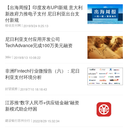
【出海周报】印度发布UPI新规 意大利
新政府力推电子支付 尼日利亚出台支
付新规
移动支付网 |
2019/9/24 9:25:13
尼日利亚支付应用开发公司
TechAdvance完成100万美元融资
36kr |
2019/8/13 10:08:22
非洲Fintech行业微报告（六）：尼日
利亚支付环境分析
好望观察 |
2019/7/10 18:18:43
江苏推“数字人民币+供应链金融”融资
新模式助企纾困
建设银行苏州分行 |
2022/8/29 15:32:34