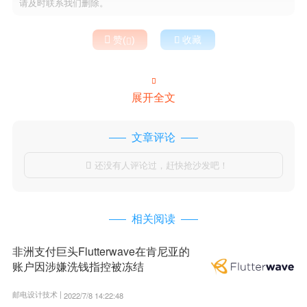
请及时联系我们删除。

赞(
)

收藏


展开全文
文章评论
还没有人评论过，赶快抢沙发吧！

相关阅读
非洲支付巨头Flutterwave在肯尼亚的
账户因涉嫌洗钱指控被冻结
邮电设计技术 |
2022/7/8 14:22:48