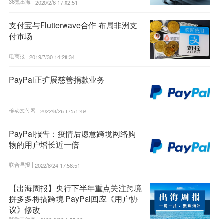
36氪出海 |
2020/2/6 17:02:51
支付宝与Flutterwave合作 布局非洲支
付市场
电商报 |
2019/7/30 14:28:34
PayPal正扩展慈善捐款业务
移动支付网 |
2022/8/26 17:51:49
PayPal报告：疫情后愿意跨境网络购
物的用户增长近一倍
联合早报 |
2022/8/24 17:58:51
【出海周报】央行下半年重点关注跨境
拼多多将搞跨境 PayPal回应《用户协
议》修改
移动支付网 |