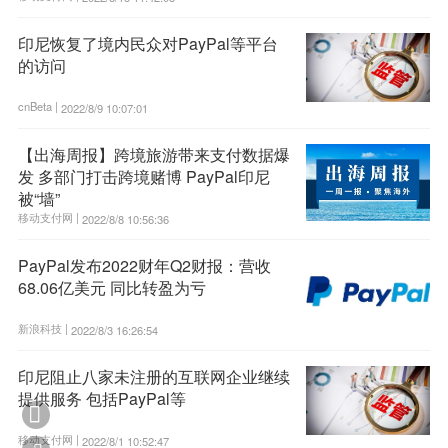
印尼恢复了境内民众对PayPal等平台
的访问
cnBeta |
2022/8/9 10:07:01
【出海周报】跨境旅游带来支付数据爆
发 多部门打击跨境赌博 PayPal印尼
被“墙”
移动支付网 |
2022/8/8 10:56:36
PayPal发布2022财年Q2财报：营收
68.06亿美元 同比转盈为亏
新浪科技 |
2022/8/3 16:26:54
印尼阻止八家未注册的互联网企业继续
提供服务 包括PayPal等

移动支付网 |
2022/8/1 10:52:47