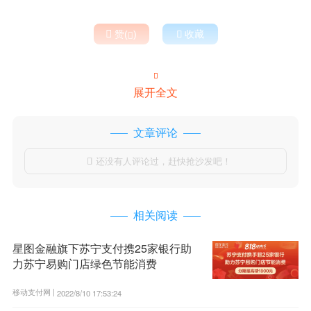

赞(
)

收藏


展开全文
文章评论
还没有人评论过，赶快抢沙发吧！

相关阅读
星图金融旗下苏宁支付携25家银行助
力苏宁易购门店绿色节能消费
移动支付网 |
2022/8/10 17:53:24