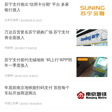
苏宁支付推出“信用卡分期” 平台 多家
银行接入
证券日报网 |
2019/5/30 9:12:07
万达百货更名苏宁易购广场 苏宁支付
将全面接入
华财网 |
2019/5/17 9:52:32
苏宁支付签约无锡地铁 “码上行”APP明
年一季度接入
天极网 |
2018/12/21 9:34:31
年底前南京地铁能扫码支付 首批每个
车站开放两进两出
中国江苏网 |
2018/11/9 8:49:01