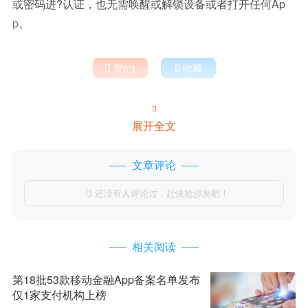
或密码进?认证，也无需唤醒或解锁设备或者打开任何Ap
p。

赞(
)

收藏


展开全文
文章评论
还没有人评论过，赶快抢沙发吧！

相关阅读
第18批53款移动金融App备案名单发布
仅1家支付机构上榜