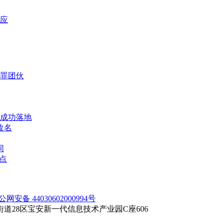
应
犯罪团伙
成功落地
改名
同
点
公网安备 44030602000994号
28区宝安新一代信息技术产业园C座606