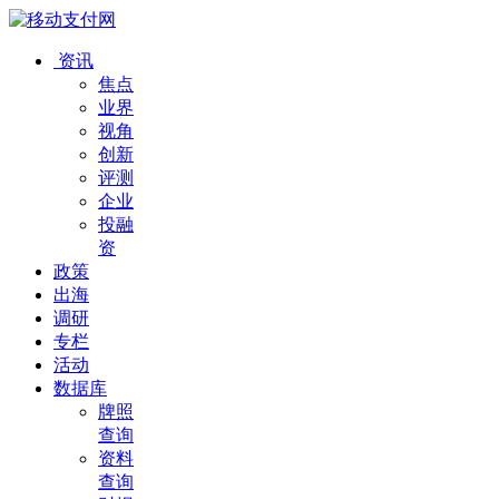
资讯
焦点
业界
视角
创新
评测
企业
投融
资
政策
出海
调研
专栏
活动
数据库
牌照
查询
资料
查询