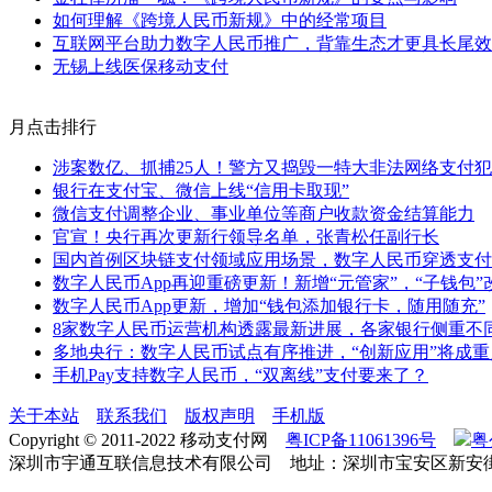
如何理解《跨境人民币新规》中的经常项目
互联网平台助力数字人民币推广，背靠生态才更具长尾效
无锡上线医保移动支付
月点击排行
涉案数亿、抓捕25人！警方又捣毁一特大非法网络支付
银行在支付宝、微信上线“信用卡取现”
微信支付调整企业、事业单位等商户收款资金结算能力
官宣！央行再次更新行领导名单，张青松任副行长
国内首例区块链支付领域应用场景，数字人民币穿透支付
数字人民币App再迎重磅更新！新增“元管家”，“子钱包”
数字人民币App更新，增加“钱包添加银行卡，随用随充”
8家数字人民币运营机构透露最新进展，各家银行侧重不
多地央行：数字人民币试点有序推进，“创新应用”将成重
手机Pay支持数字人民币，“双离线”支付要来了？
关于本站
联系我们
版权声明
手机版
Copyright © 2011-2022 移动支付网
粤ICP备11061396号
粤
深圳市宇通互联信息技术有限公司 地址：深圳市宝安区新安街道