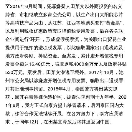
至2016年6月期间，犯罪嫌疑人田某文以外商投资的名义
跨省、市相继成立多家空壳公司，以生产出口太阳能芯片
等高科技产品为由，从江苏、江西等地购买套打“黄金票”，
以及利用税收优惠政策套取增值税专用发票，后在各关联
企业间进行“环开”，形成虚假税票流，为关联出口贸易企业
提供用于抵扣的进项税发票，以此骗取国家出口退税款及
地方政府奖励、补贴资金。至案发，累计虚开增值税专用
发票金额达16.48亿元，骗取退税4000余万元以及政府补贴
530万元。案发后，田某文潜逃至境外。2017年12月，池
州市公安局以涉嫌虚开增值税专用发票、骗取出口退税罪
对其批准刑事拘留。2018年4月，泰国警方将田某文抓
获，因其在泰涉嫌伪造护照，被泰法院判刑十九年半。202
1年6月，我方正式向泰方提出移管请求，后因泰国国内大
赦，移管合作无法继续开展。在各方努力下，泰方应我请
求，于同年12月，在田某文释放后将其遣返回中国。