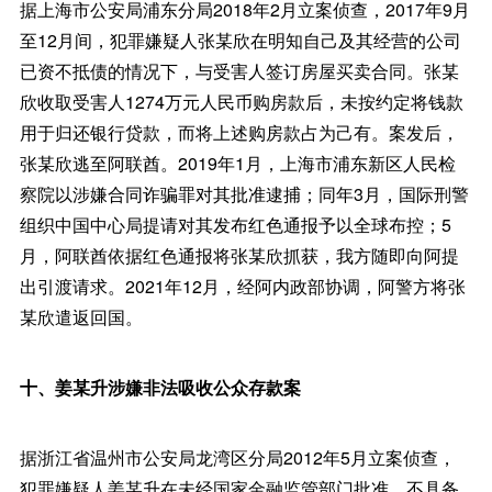
据上海市公安局浦东分局2018年2月立案侦查，2017年9月
至12月间，犯罪嫌疑人张某欣在明知自己及其经营的公司
已资不抵债的情况下，与受害人签订房屋买卖合同。张某
欣收取受害人1274万元人民币购房款后，未按约定将钱款
用于归还银行贷款，而将上述购房款占为己有。案发后，
张某欣逃至阿联酋。2019年1月，上海市浦东新区人民检
察院以涉嫌合同诈骗罪对其批准逮捕；同年3月，国际刑警
组织中国中心局提请对其发布红色通报予以全球布控；5
月，阿联酋依据红色通报将张某欣抓获，我方随即向阿提
出引渡请求。2021年12月，经阿内政部协调，阿警方将张
某欣遣返回国。
十、姜某升涉嫌非法吸收公众存款案
据浙江省温州市公安局龙湾区分局2012年5月立案侦查，
犯罪嫌疑人姜某升在未经国家金融监管部门批准、不具备