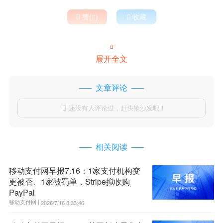

赞(
)

收藏


展开全文
文章评论
还没有人评论过，赶快抢沙发吧！

相关阅读
移动支付网早报7.16：1家支付机构变
更被否、1家被罚单，Stripe拟收购
PayPal
移动支付网 |
2026/7/16 8:33:46