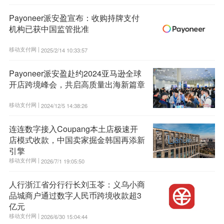
Payoneer派安盈宣布：收购持牌支付
机构已获中国监管批准
移动支付网 |
2025/2/14 10:33:57
Payoneer派安盈赴约2024亚马逊全球
开店跨境峰会，共启高质量出海新篇章
移动支付网 |
2024/12/5 14:38:26
连连数字接入Coupang本土店极速开
店模式收款，中国卖家掘金韩国再添新
引擎
移动支付网 |
2026/7/1 19:05:50
人行浙江省分行行长刘玉苓：义乌小商
品城商户通过数字人民币跨境收款超3
亿元
移动支付网 |
2026/6/30 15:04:44