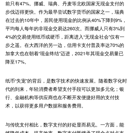
前只有47%。挪威、瑞典、丹麦等北欧国家无现金支付的
步伐迈得更快。作为最早尝试数字货币的国家之一，瑞典
在过去的10年中，居民使用现金的比例从40%下降到9%，
平均每人每年的非现金交易达260次。而挪威人只有3%到
4%的交易使用纸币或硬币，距离进入“无现金社会”仅有一
步之遥。在大西洋的另一边，信用卡支付普及率达70%的
加拿大也在朝着“现金终结”迈进，2021年其现金交易量已
降至17%。
纸币“失宠”的背后，是数字技术的快速发展。随着数字化时
代的到来，年轻消费者希望支付手段可以更加多元化；银
行、金融机构等供应商也在不断开发便捷好用的支付技
术，以获得更多用户数据和服务费用。
与传统支付相比，数字支付的好处显而易见。一方面，能
够降低成本、提高效率。数字支付既继承了现金点对点支