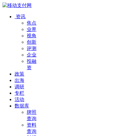
资讯
焦点
业界
视角
创新
评测
企业
投融
资
政策
出海
调研
专栏
活动
数据库
牌照
查询
资料
查询