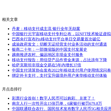
相关文章
丹麦：移动支付成主流 银行全年无劫案
中国银行元宇宙移动支付专利公布，以NFT技术验证虚
巴西央行宣布Pix移动支付平台单日交易量首次破亿
成渝政府发文：切断无证经营支付业务活动的支付通道
银商二十年：一部微缩版的中国支付发展史
越南推进农村、偏远地区非现金支付服务
移动支付报告：用信贷产品作资金来源，占比连年下降
哈萨克斯坦非现金交易在5年内增长37倍
中国支付清算协会发布2022年移动支付用户使用情况问
绑定外卡支付，支付宝升级境外用户来华移动支付体验
月点击排行
彩票行业首创！数字人民币可以购彩、兑奖了！
南京人行一次性开出15张罚单，6家银行被罚679.8万
中国联通联合农行、国民技术发布数字人民币5G相关应