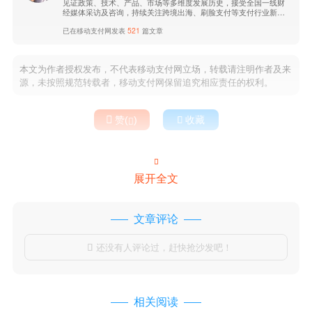
见证政策、技术、产品、市场等多维度发展历史，接受全国一线财
经媒体采访及咨询，持续关注跨境出海、刷脸支付等支付行业新兴
业态，以独特视角，洞悉产业发展未来。
已在移动支付网发表
521
篇文章
本文为作者授权发布，不代表移动支付网立场，转载请注明作者及来
源，未按照规范转载者，移动支付网保留追究相应责任的权利。

赞(
)

收藏


展开全文
文章评论
还没有人评论过，赶快抢沙发吧！

相关阅读