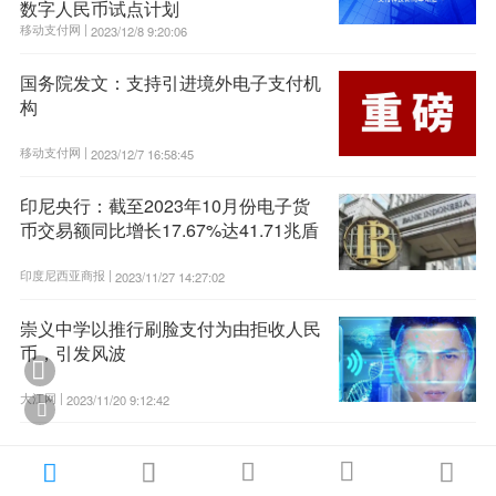
数字人民币试点计划
移动支付网 |
2023/12/8 9:20:06
国务院发文：支持引进境外电子支付机
构
移动支付网 |
2023/12/7 16:58:45
印尼央行：截至2023年10月份电子货
币交易额同比增长17.67%达41.71兆盾
印度尼西亚商报 |
2023/11/27 14:27:02
崇义中学以推行刷脸支付为由拒收人民
币，引发风波

大江网 |
2023/11/20 9:12:42





