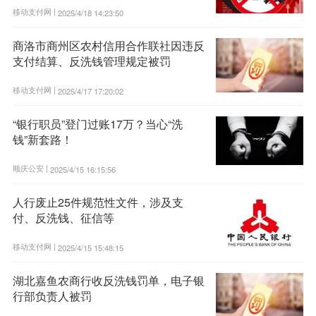
移动支付网 |
2025/4/18 14:23:50
商洛市商州区农村信用合作联社因违反
支付结算、反洗钱管理规定被罚
移动支付网 |
2025/4/17 17:20:02
“银行职员”登门过账17万？当心“洗
钱”新套路！
顺庆公安 |
2025/4/15 16:15:56
人行废止25件规范性文件，涉及支
付、反洗钱、征信等
移动支付网 |
2025/4/15 15:48:15
湖北嘉鱼农商行收反洗钱罚单，电子银
行部负责人被罚