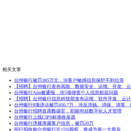
相关文章
台州银行被罚385万元，涉客户敏感信息保护不到位等
【招聘】台州银行发布风险、数据安全、运维、开发、云
台州银行App被通报，涉5项侵害个人信息权益问题
【招聘】台州银行信息科技部发布运维、软件开发、云计
台州银行8项违法被罚450.7万，涉反洗钱、消保、清算
台州银行招聘首席数据官，职能包括数字化人才管理
台州银行上线CIPS标准收发器
台州银行违规泄露客户信息，被罚20万
招行拟收购台州银行近15%股权，将成为第一大股东