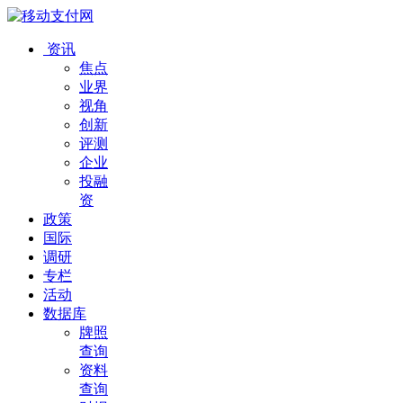
资讯
焦点
业界
视角
创新
评测
企业
投融
资
政策
国际
调研
专栏
活动
数据库
牌照
查询
资料
查询