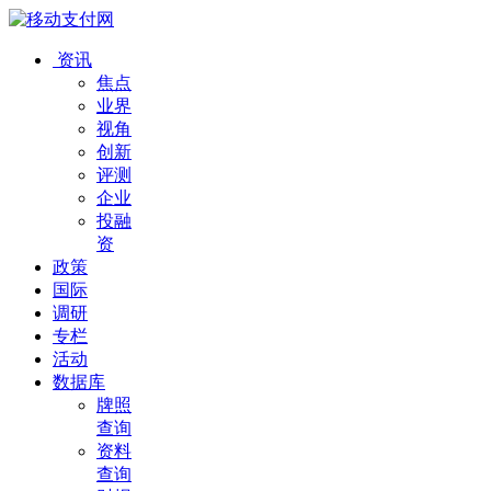
资讯
焦点
业界
视角
创新
评测
企业
投融
资
政策
国际
调研
专栏
活动
数据库
牌照
查询
资料
查询