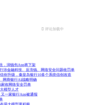

评论加载中
批，润钱包App将下架
银行涉金融科技、反洗钱、网络安全问题收罚单
信创升级，秦皇岛银行10多个系统信创改造
、网商银行AI战略明确
6家收网络安全罚单
大模型人才
，又一家银行App被通报
单
布局大模型更积极