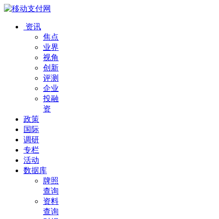
资讯
焦点
业界
视角
创新
评测
企业
投融
资
政策
国际
调研
专栏
活动
数据库
牌照
查询
资料
查询