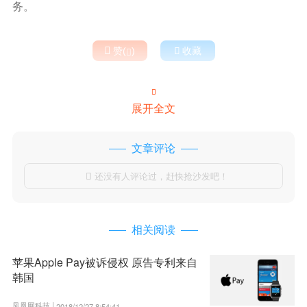
务。

赞(
)

收藏


展开全文
文章评论
还没有人评论过，赶快抢沙发吧！

相关阅读
苹果Apple Pay被诉侵权 原告专利来自
韩国
凤凰网科技 |
2018/12/27 8:54:41