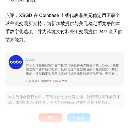
点评：XSGD 在 Coinbase 上线代表非美元稳定币正获全
球主流交易所支持，为新加坡提供与美元稳定币竞争的本
币数字化选项，并为跨境支付和外汇交易提供 24/7 全天候
结算能力。
Cobo
作为全球领先的数字资产托管与钱包解决方案提供商，Cobo已构建
覆盖数字资产钱包架构、风控合规与收益模块的全栈式稳定币基础
设施，推动稳定币在跨境支付与机构场景的规模化落地。平台支持
多链多币种，具备企业级安全与合规能力。了解更多信息，请访问C
已在移动支付网发表
146
篇文章
obo官网。
本文为作者授权发布，不代表移动支付网立场，转载请注明作者及来
源，未按照规范转载者，移动支付网保留追究相应责任的权利。

赞(
)

收藏
