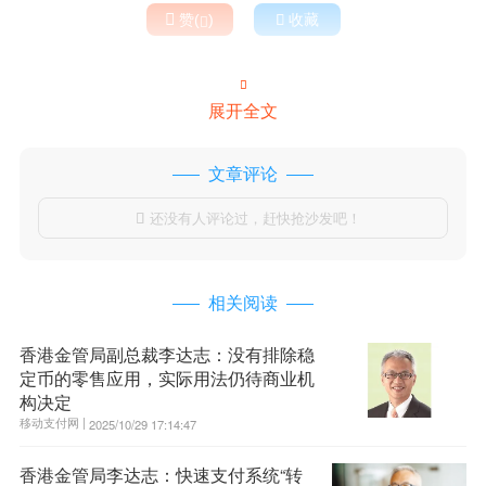

赞(
)

收藏


展开全文
文章评论
还没有人评论过，赶快抢沙发吧！

相关阅读
香港金管局副总裁李达志：没有排除稳
定币的零售应用，实际用法仍待商业机
构决定
移动支付网 |
2025/10/29 17:14:47
香港金管局李达志：快速支付系统“转